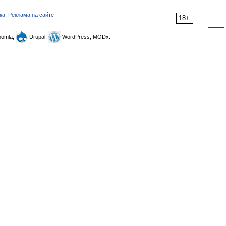
ка
,
Реклама на сайте
18+
omla,
Drupal,
WordPress, MODx.