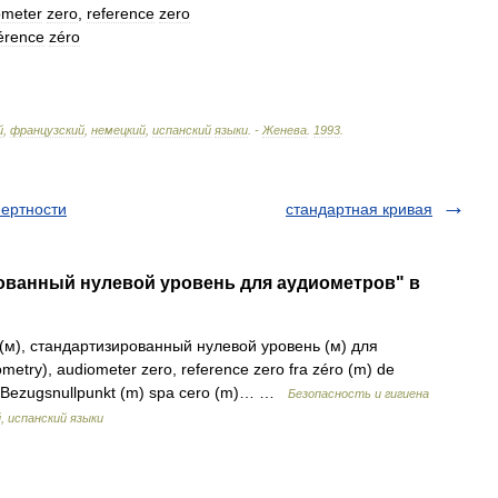
ometer
zero
,
reference
zero
érence
zéro
й
,
французский
,
немецкий
,
испанский
языки
. -
Женева
.
1993
.
ертности
стандартная кривая
рованный нулевой уровень для аудиометров" в
(м), стандартизированный нулевой уровень (м) для
metry), audiometer zero, reference zero fra zéro (m) de
eu Bezugsnullpunkt (m) spa cero (m)… …
Безопасность и гигиена
, испанский языки