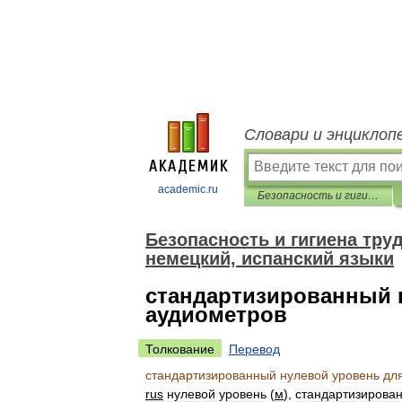
Словари и энциклоп
academic.ru
Безопасность и гигиена труда. Перевод на английский, французский, немецкий, испанский языки
Безопасность и гигиена тру
немецкий, испанский языки
стандартизированный 
аудиометров
Толкование
Перевод
стандартизированный
нулевой
уровень
дл
rus
нулевой
уровень
(
м
),
стандартизирова