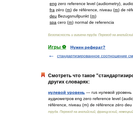
eng
zero
reference
level
(
audiometry
),
audi
fra
zéro
(
m
)
de
référence
,
niveau
(
m
)
de
réf
deu
Bezugsnullpunkt
(
m
)
spa
cero
(
m
)
normal
de
referencia
Безопасность
и
гигиена
труда
.
Перевод
на
английски
Игры ⚽
Нужен реферат?
стандартизированное соотношение см
Смотреть что такое "стандартизи
других словарях:
нулевой уровень
— rus нулевой уровень 
аудиометров eng zero reference level (audio
référence, niveau (m) de référence zéro d
труда. Перевод на английский, французский, немецкий