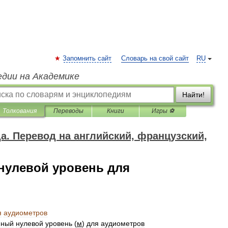
Запомнить сайт
Словарь на свой сайт
RU
едии на Академике
Найти!
Толкования
Переводы
Книги
Игры ⚽
да. Перевод на английский, французский,
нулевой уровень для
я
аудиометров
нный
нулевой
уровень
(
м
)
для
аудиометров